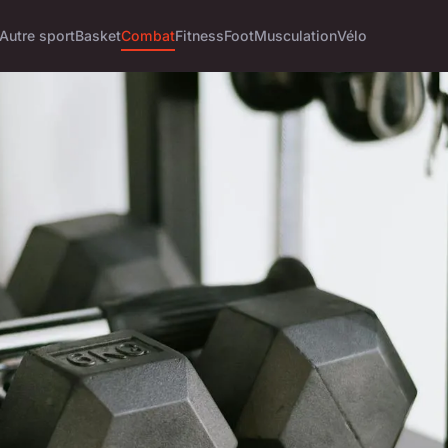
Autre sport
Basket
Combat
Fitness
Foot
Musculation
Vélo