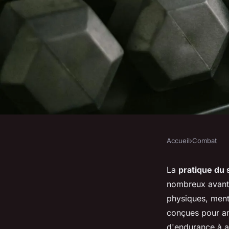
Accueil
›
Combat
COMBAT
Quels sont les bénéf
La
pratique du
nombreux avanta
du Sanda pour les at
physiques, ment
conçues pour amé
d'endurance à a