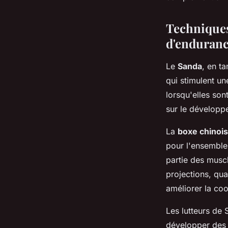
Techniques
d'enduran
Le
Sanda
, en t
qui stimulent u
lorsqu'elles son
sur le développ
La
boxe chinoi
pour l'ensemble
partie des musc
projections, qua
améliorer la coor
Les lutteurs de
développer des 