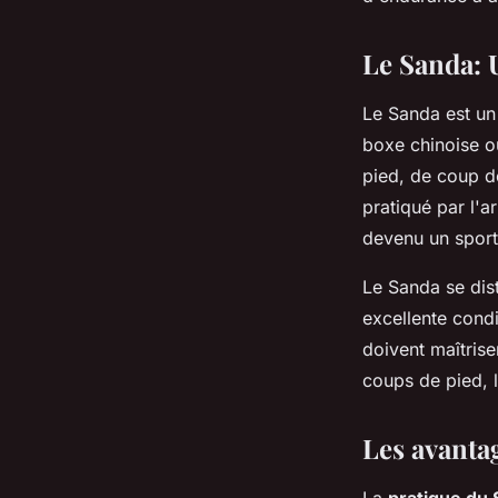
d'endurance?
Le Sanda: 
Ilyes
•
12 juillet 2024
•
6 min de lecture
Le Sanda est u
boxe chinoise 
pied, de coup de
pratiqué par l'a
devenu un sport
Le Sanda se dis
excellente condi
doivent maîtris
coups de pied, l
Les avanta