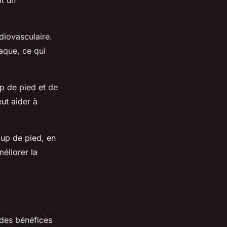
t un
diovasculaire.
aque, ce qui
p de pied et de
ut aider à
oup de pied, en
méliorer la
 des bénéfices