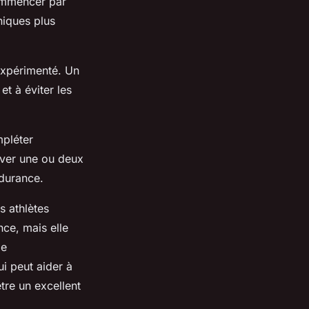
commencer par
niques plus
 expérimenté. Un
et à éviter les
mpléter
erver une ou deux
ndurance.
s athlètes
nce, mais elle
de
ui peut aider à
tre un excellent