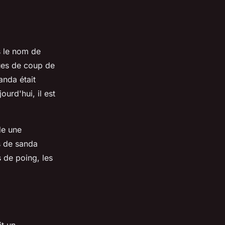
 le nom de
ues de coup de
anda était
urd'hui, il est
de une
s de sanda
 de poing, les