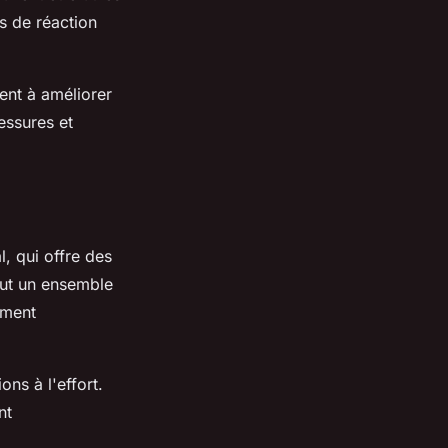
s de réaction
ent à améliorer
lessures et
l, qui offre des
clut un ensemble
ement
ns à l'effort.
nt