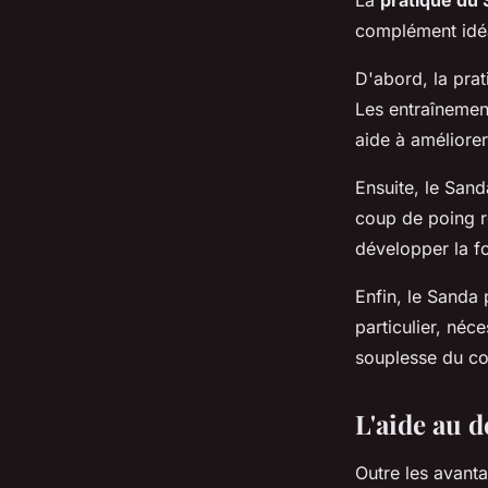
La
pratique du
complément idéa
D'abord, la pra
Les entraînement
aide à améliorer
Ensuite, le Sand
coup de poing re
développer la f
Enfin, le Sanda 
particulier, néce
souplesse du co
L'aide au 
Outre les avant