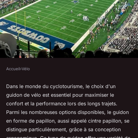
Accueil
›
Vélo
VÉLO
Quels sont les avantages
Dans le monde du cyclotourisme, le choix d'un
guidon de vélo est essentiel pour maximiser le
ergonomiques des guidons en
confort et la performance lors des longs trajets.
forme de papillon pour le
Parmi les nombreuses options disponibles, le guidon
cyclotourisme?
en forme de papillon, aussi appelé cintre papillon, se
distingue particulièrement, grâce à sa conception
Ilyes
•
12 juillet 2024
•
5 min de lecture