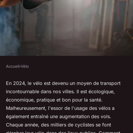
Accueil
›
Vélo
VÉLO
Quelle est la meilleure façon
En 2024, le vélo est devenu un moyen de transport
incontournable dans nos villes. Il est écologique,
de réduire le risque de vol de
économique, pratique et bon pour la santé.
vélo dans les espaces publics?
Malheureusement, l'essor de l'usage des vélos a
également entraîné une augmentation des vols.
Ilyes
•
12 juillet 2024
•
6 min de lecture
Chaque année, des milliers de cyclistes se font