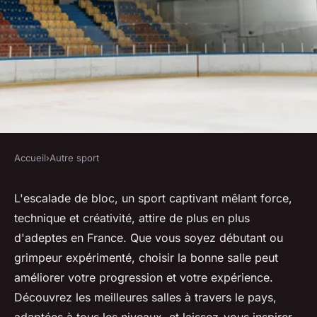
Accueil
›
Autre sport
AUTRE SPORT
Comprendre l'escalade de bloc
L'escalade de bloc, un sport captivant mêlant force,
technique et créativité, attire de plus en plus
: les meilleures salles en
d'adeptes en France. Que vous soyez débutant ou
france
grimpeur expérimenté, choisir la bonne salle peut
améliorer votre progression et votre expérience.
Ilyes
•
7 novembre 2024
•
6 min de lecture
Découvrez les meilleures salles à travers le pays,