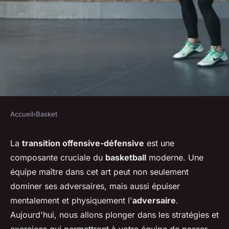
Accueil
›
Basket
BASKET
Comment structurer un
La
transition offensive-défensive
est une
composante cruciale du
basketball
moderne. Une
entraînement de basket pour
équipe maître dans cet art peut non seulement
améliorer la transition
dominer ses adversaires, mais aussi épuiser
offensive-défensive?
mentalement et physiquement l'
adversaire
.
Aujourd'hui, nous allons plonger dans les stratégies et
Ilyes
•
12 juillet 2024
•
5 min de lecture